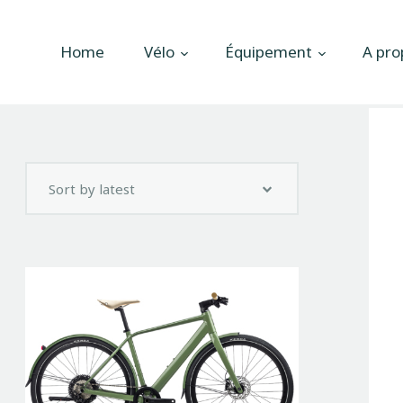
Accueil
Home
Vélo
Équipement
A pro
Vélo
Équipement
A propos
Actualités
Contactez-nous