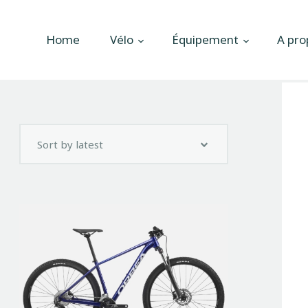
Accueil
Home
Vélo
Équipement
A pro
Vélo
Équipement
A propos
Actualités
Contactez-nous