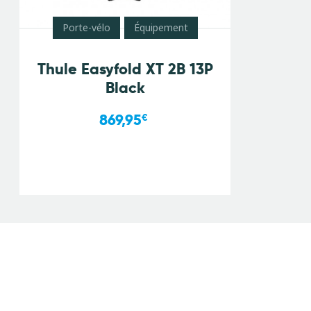
Porte-vélo
Équipement
Thule Easyfold XT 2B 13P
Black
869,95
€